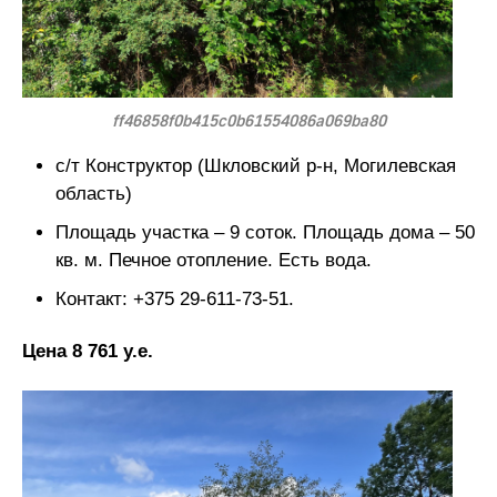
ff46858f0b415c0b61554086a069ba80
с/т Конструктор (Шкловский р-н, Могилевская
область)
Площадь участка – 9 соток. Площадь дома – 50
кв. м. Печное отопление. Есть вода.
Контакт: +375 29-611-73-51.
Цена 8 761 у.е.