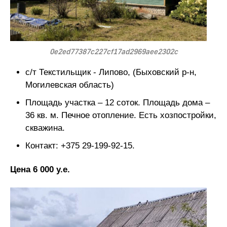
0e2ed77387c227cf17ad2969aee2302c
с/т Текстильщик - Липово, (Быховский р-н,
Могилевская область)
Площадь участка – 12 соток. Площадь дома –
36 кв. м. Печное отопление. Есть хозпостройки,
скважина.
Контакт: +375 29-199-92-15.
Цена 6 000 у.е.