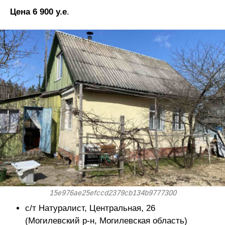
Цена 6 900 у.е
.
15e976ae25efccd2379cb134b9777300
с/т Натуралист, Центральная, 26
(Могилевский р-н, Могилевская область)