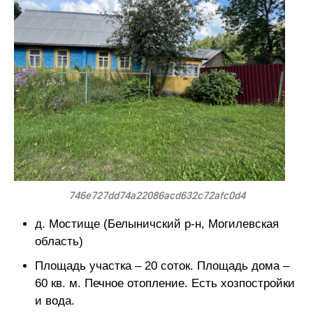
746e727dd74a22086acd632c72afc0d4
д. Мостище (Белыничский р-н, Могилевская
область)
Площадь участка – 20 соток. Площадь дома –
60 кв. м. Печное отопление. Есть хозпостройки
и вода.