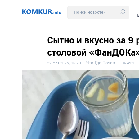
Сытно и вкусно за 9 
столовой «ФанДОКа
Что Где Почем
22 Мая 2025, 16:20
4920