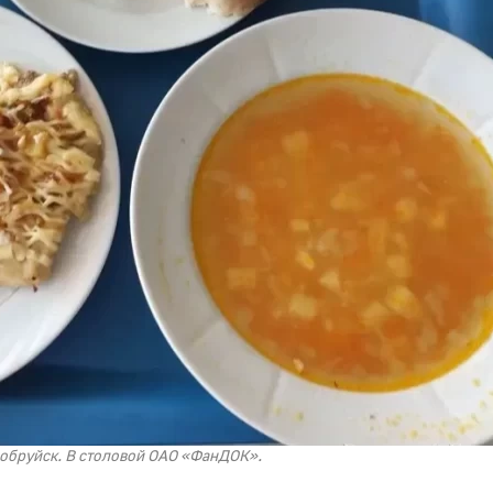
Бобруйск. В столовой ОАО «ФанДОК».