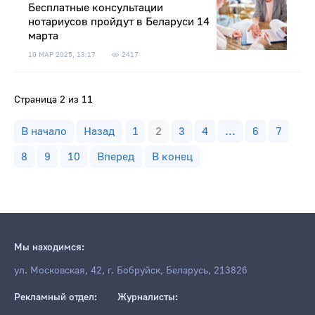
Бесплатные консультации
нотариусов пройдут в Беларуси 14
марта
10 МАР 2025, 13:17
2417
Страница 2 из 11
В начало
Назад
1
2
3
4
...
6
7
8
9
10
Вперед
В конец
Мы находимся:
ул. Московская, 42, г. Бобруйск, Беларусь, 213826
Рекламный отдел:
Журналисты: