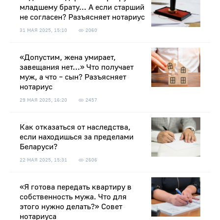
младшему брату... А если старший
не согласен? Разъясняет нотариус
31 МАЯ 2025, 15:10
2060
«Допустим, жена умирает,
завещания нет...» Что получает
муж, а что – сын? Разъясняет
нотариус
29 МАЯ 2025, 16:20
2457
Как отказаться от наследства,
если находишься за пределами
Беларуси?
22 МАЯ 2025, 15:31
2606
«Я готова передать квартиру в
собственность мужа. Что для
этого нужно делать?» Совет
нотариуса