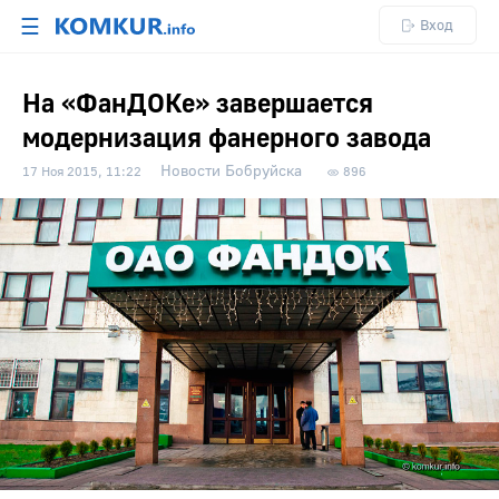
☰
Вход
На «ФанДОКе» завершается
модернизация фанерного завода
Новости Бобруйска
17 Ноя 2015, 11:22
896