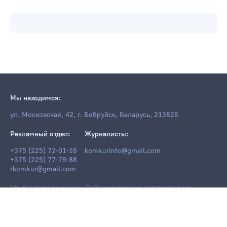
Мы находимся:
ул. Московская, 42, г. Бобруйск, Беларусь, 213826
Рекламный отдел:
Журналисты:
+375 (225) 72-01-16
komkurinfo@gmail.com
+375 (225) 77-79-88
rkomkur@gmail.com
18+ Все права защищены. Любое копирование, перепечатка или
последующее распространение информации и материалов
komkur.info
,
в том числе с использованием компьютерных средств, запрещено без
письменного разрешения редакции.