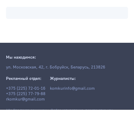
Мы находимся:
ул. Московская, 42, г. Бобруйск, Беларусь, 213826
Рекламный отдел:
Журналисты:
+375 (225) 72-01-16
komkurinfo@gmail.com
+375 (225) 77-79-88
rkomkur@gmail.com
18+ Все права защищены. Любое копирование, перепечатка или
последующее распространение информации и материалов
komkur.info
,
в том числе с использованием компьютерных средств, запрещено без
письменного разрешения редакции.