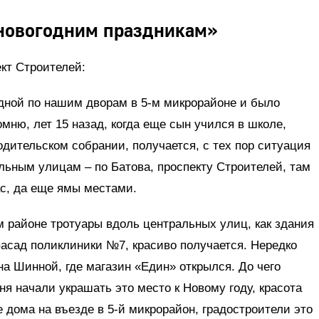
 новогодним праздникам»
ект Строителей:
дной по нашим дворам в 5-м микрорайоне и было
омню, лет 15 назад, когда еще сын учился в школе,
одительском собрании, получается, с тех пор ситуация
льным улицам – по Батова, проспекту Строителей, там
ас, да еще ямы местами.
м районе тротуары вдоль центральных улиц, как здания
асад поликлиники №7, красиво получается. Нередко
а Шинной, где магазин «Един» открылся. До чего
ня начали украшать это место к Новому году, красота
 дома на въезде в 5-й микрорайон, градостроители это