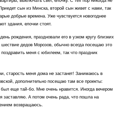
вартиры, выключать свет, елочку. С тех пор никогда не
Приедет сын из Минска, второй сын живет с нами, так
старые добрые времена. Уже чувствуется новогоднее
ют здания, елочки стоят.
л день рождения, праздновали его в узком кругу близких
а шествие дедов Морозов, обычно всегда посещаю это
 поздравить меня с юбилеем, так что праздник
и, старость меня дома не застанет! Занимаюсь в
новской, дополнительно посещаю там все проекты:
, был еще тай-бо. Мне очень нравится. Иногда вечером
бя заставляю. А потом очень рада, что пошла на
оением возвращаюсь.