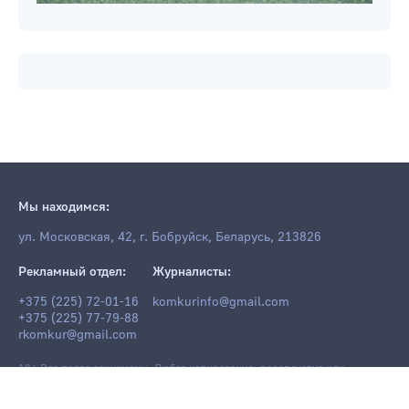
Мы находимся:
ул. Московская, 42, г. Бобруйск, Беларусь, 213826
Рекламный отдел:
Журналисты:
+375 (225) 72-01-16
komkurinfo@gmail.com
+375 (225) 77-79-88
rkomkur@gmail.com
18+ Все права защищены. Любое копирование, перепечатка или
последующее распространение информации и материалов
komkur.info
,
в том числе с использованием компьютерных средств, запрещено без