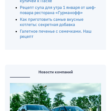
Читайте ещё
Готовим сами: торт «Домик» – вкус
детства
«Классический», «Краффин»,
бездрожжевой: ТОП-8 рецептов
куличей к Пасхе
Рецепт супа для утра 1 января от шеф-
повара ресторана «Гурманофф»
Как приготовить самые вкусные
котлеты: секретная добавка
Галетное печенье с семечками. Наш
рецепт
Новости компаний