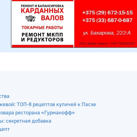
ства
евой: ТОП-8 рецептов куличей к Пасхе
-повара ресторана «Гурманофф»
ы: секретная добавка
цепт