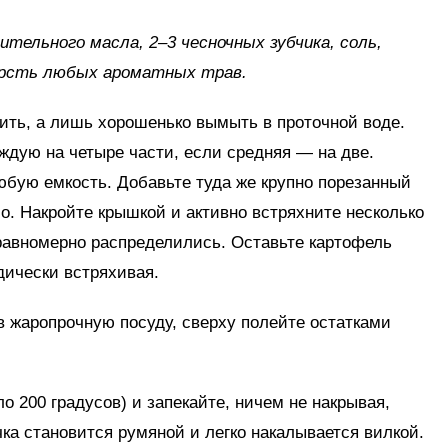
тительного масла, 2–3 чесночных зубчика, соль,
горсть любых ароматных трав.
ить, а лишь хорошенько вымыть в проточной воде.
аждую на четыре части, если средняя — на две.
юбую емкость. Добавьте туда же крупно порезанный
ло. Накройте крышкой и активно встряхните несколько
 равномерно распределились. Оставьте картофель
дически встряхивая.
 жаропрочную посуду, сверху полейте остатками
ло 200 градусов) и запекайте, ничем не накрывая,
чка становится румяной и легко накалывается вилкой.