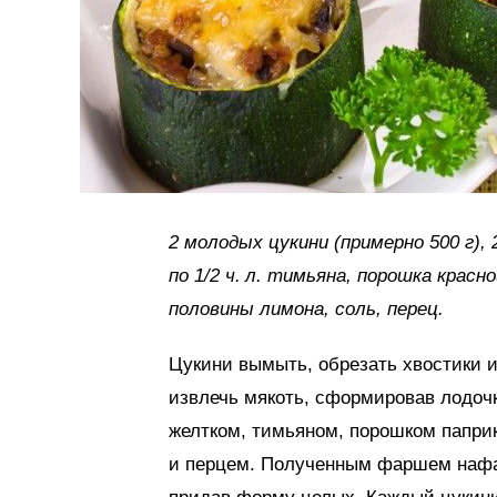
2 молодых цукини (примерно 500 г),
по 1/2 ч. л. тимьяна, порошка красн
половины лимона, соль, перец.
Цукини вымыть, обрезать хвостики и
извлечь мякоть, сформировав лодоч
желтком, тимьяном, порошком паприк
и перцем. Полученным фаршем нафар