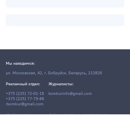
Мы находимся:
ул. Московская, 42, г. Бобруйск, Беларусь, 213826
Рекламный отдел:
Журналисты:
+375 (225) 72-01-16
komkurinfo@gmail.com
+375 (225) 77-79-88
rkomkur@gmail.com
18+ Все права защищены. Любое копирование, перепечатка или
последующее распространение информации и материалов
komkur.info
,
в том числе с использованием компьютерных средств, запрещено без
письменного разрешения редакции.