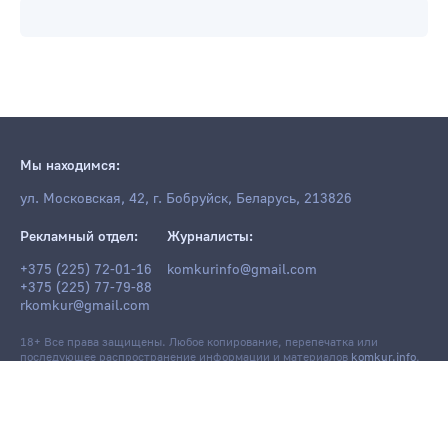
Мы находимся:
ул. Московская, 42, г. Бобруйск, Беларусь, 213826
Рекламный отдел:
Журналисты:
+375 (225) 72-01-16
komkurinfo@gmail.com
+375 (225) 77-79-88
rkomkur@gmail.com
18+ Все права защищены. Любое копирование, перепечатка или
последующее распространение информации и материалов
komkur.info
,
в том числе с использованием компьютерных средств, запрещено без
письменного разрешения редакции.