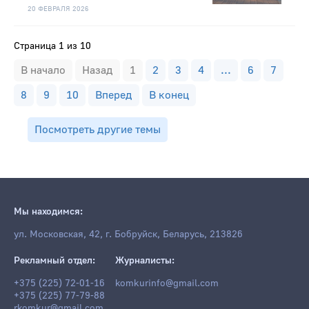
20 ФЕВРАЛЯ 2026
Страница 1 из 10
В начало
Назад
1
2
3
4
...
6
7
8
9
10
Вперед
В конец
Посмотреть другие темы
Мы находимся:
ул. Московская, 42, г. Бобруйск, Беларусь, 213826
Рекламный отдел:
Журналисты:
+375 (225) 72-01-16
komkurinfo@gmail.com
+375 (225) 77-79-88
rkomkur@gmail.com