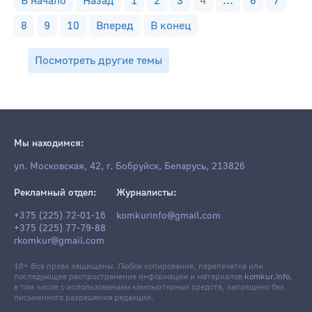
В начало
Назад
1
2
3
4
...
6
7
8
9
10
Вперед
В конец
Посмотреть другие темы
Мы находимся:
ул. Московская, 42, г. Бобруйск, Беларусь, 213826
Рекламный отдел:
Журналисты:
+375 (225) 72-01-16
komkurinfo@gmail.com
+375 (225) 77-79-88
rkomkur@gmail.com
18+ Все права защищены. Любое копирование, перепечатка или
последующее распространение информации и материалов
komkur.info
,
в том числе с использованием компьютерных средств, запрещено без
письменного разрешения редакции.