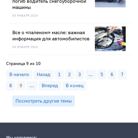
погиб водитель снегоуборочной
машины
05 ЯНВАРЯ 2024
Все о «паленом» масле: важная
информация для автомобилистов
04 ЯНВАРЯ 2024
Страница 9 из 10
В начало
Назад
1
2
3
...
5
6
7
8
9
...
Вперед
В конец
Посмотреть другие темы
Мы находимся: