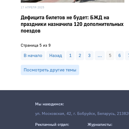
17 АПРЕЛЯ 2025
Дефицита билетов не будет: БЖД на
праздники назначила 120 дополнительных
поездов
Страница 5 из 9
В начало
Назад
1
2
3
...
5
6
Посмотреть другие темы
Мы находимся:
ул. Московская, 42, г. Бобруйск, Беларусь, 21382
Рекламный отдел:
Журналисты: