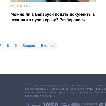
04 АПРЕЛЯ 2025
Можно ли в Беларуси подать документы в
несколько вузов сразу? Разбирались
7
8
9
Вперед
В конец
18+ Все права защищены. Любое копирование, перепечатка
распространение информации и материалов
komkur.info
, в 
использованием компьютерных средств, запрещено без пис
6
разрешения редакции.