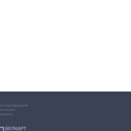
 или последующее
том числе с
ьменного