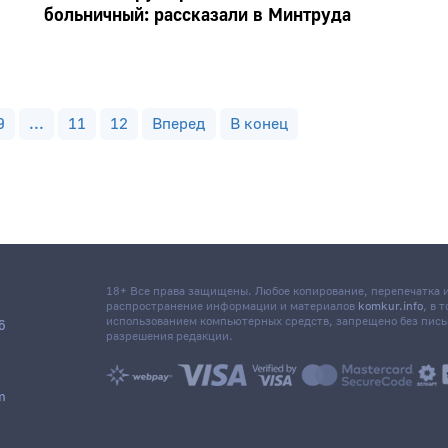
больничный: рассказали в Минтруда
9
...
11
12
Вперед
В конец
18+ Все права защищены. Любое копирование, перепечатка
распространение информации и материалов
komkur.info
, в 
использованием компьютерных средств, запрещено без пис
6
разрешения редакции.
m