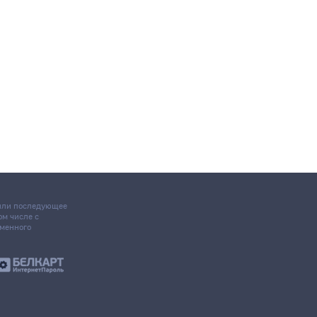
 или последующее
том числе с
ьменного