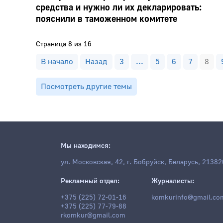
средства и нужно ли их декларировать:
пояснили в таможенном комитете
Страница 8 из 16
В начало
Назад
3
...
5
6
7
8
Посмотреть другие темы
Мы находимся:
ул. Московская, 42, г. Бобруйск, Беларусь, 21382
Рекламный отдел:
Журналисты:
+375 (225) 72-01-16
komkurinfo@gmail.co
+375 (225) 77-79-88
rkomkur@gmail.com