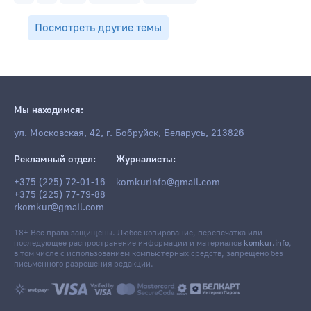
Посмотреть другие темы
Мы находимся:
ул. Московская, 42, г. Бобруйск, Беларусь, 213826
Рекламный отдел:
Журналисты:
+375 (225) 72-01-16
komkurinfo@gmail.com
+375 (225) 77-79-88
rkomkur@gmail.com
18+ Все права защищены. Любое копирование, перепечатка или
последующее распространение информации и материалов
komkur.info
,
в том числе с использованием компьютерных средств, запрещено без
письменного разрешения редакции.