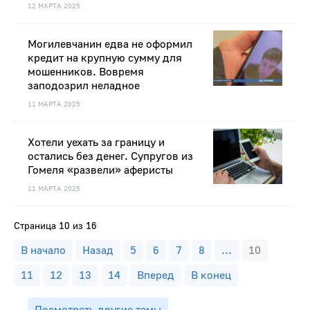
12 МАРТА 2025
Могилевчанин едва не оформил
кредит на крупную сумму для
мошенников. Вовремя
заподозрил неладное
11 МАРТА 2025
Хотели уехать за границу и
остались без денег. Супругов из
Гомеля «развели» аферисты
11 МАРТА 2025
Страница 10 из 16
В начало
Назад
5
6
7
8
...
10
11
12
13
14
Вперед
В конец