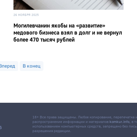
26 НОЯБРЯ 2025
Могилевчанин якобы на «развитие»
медового бизнеса взял в долг и не вернул
более 470 тысяч рублей
Вперед
В конец
18+ Все права защищены. Любое копирование, перепечатка
распространение информации и материалов
komkur.info
, в 
использованием компьютерных средств, запрещено без пис
6
разрешения редакции.