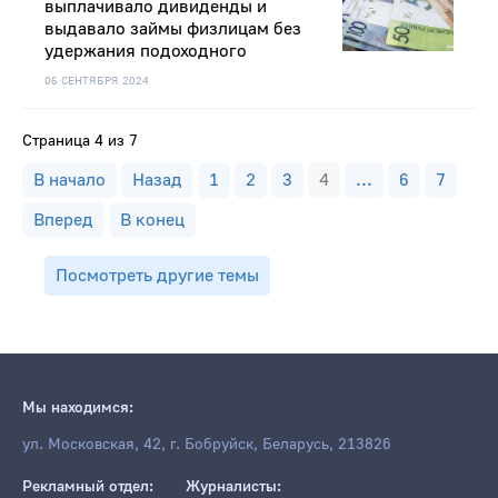
выплачивало дивиденды и
выдавало займы физлицам без
удержания подоходного
06 СЕНТЯБРЯ 2024
Страница 4 из 7
В начало
Назад
1
2
3
4
...
6
7
Вперед
В конец
Посмотреть другие темы
Мы находимся:
ул. Московская, 42, г. Бобруйск, Беларусь, 213826
Рекламный отдел:
Журналисты: