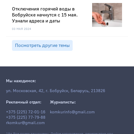
Отключения горячей воды в
Бобруйске начнутся с 15 мая.
Узнали адреса и даты
03 МАЯ 2024
Посмотреть другие темы
Мы находимся:
ул. Московская, 42, г. Бобруйск, Беларусь, 213826
Рекламный отдел:
Журналисты:
+375 (225) 72-01-16
komkurinfo@gmail.com
+375 (225) 77-79-88
rkomkur@gmail.com
18+ Все права защищены. Любое копирование, перепечатка или