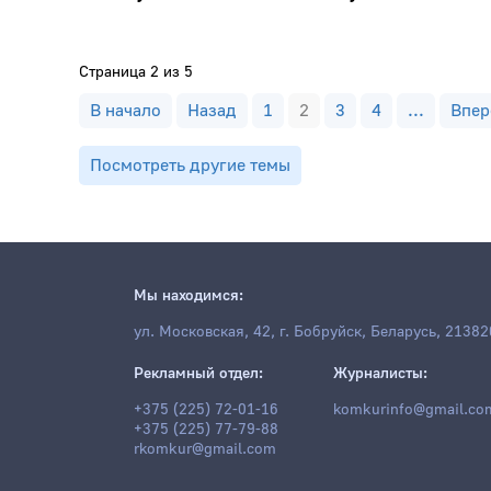
Страница 2 из 5
В начало
Назад
1
2
3
4
...
Впер
Посмотреть другие темы
Мы находимся:
ул. Московская, 42, г. Бобруйск, Беларусь, 21382
Рекламный отдел:
Журналисты:
+375 (225) 72-01-16
komkurinfo@gmail.co
+375 (225) 77-79-88
rkomkur@gmail.com