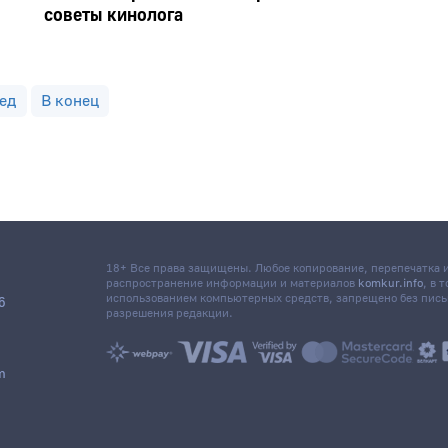
советы кинолога
ед
В конец
18+ Все права защищены. Любое копирование, перепечатка
распространение информации и материалов
komkur.info
, в 
использованием компьютерных средств, запрещено без пис
6
разрешения редакции.
m