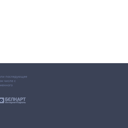
 или последующее
том числе с
ьменного