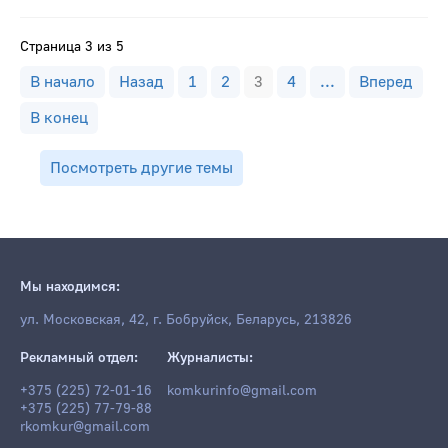
Страница 3 из 5
В начало
Назад
1
2
3
4
...
Вперед
В конец
Посмотреть другие темы
Мы находимся:
ул. Московская, 42, г. Бобруйск, Беларусь, 213826
Рекламный отдел:
Журналисты:
+375 (225) 72-01-16
komkurinfo@gmail.com
+375 (225) 77-79-88
rkomkur@gmail.com