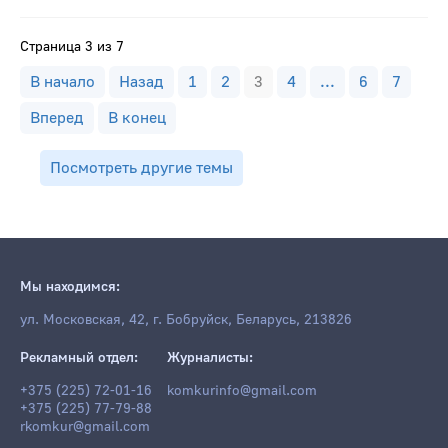
Страница 3 из 7
В начало
Назад
1
2
3
4
...
6
7
Вперед
В конец
Посмотреть другие темы
Мы находимся:
ул. Московская, 42, г. Бобруйск, Беларусь, 213826
Рекламный отдел:
Журналисты:
+375 (225) 72-01-16
komkurinfo@gmail.com
+375 (225) 77-79-88
rkomkur@gmail.com