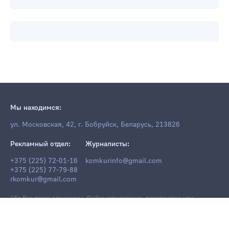
Мы находимся:
ул. Московская, 42, г. Бобруйск, Беларусь, 213826
Рекламный отдел:
Журналисты:
+375 (225) 72-01-16
komkurinfo@gmail.com
+375 (225) 77-79-88
rkomkur@gmail.com
18+ Все права защищены. Любое копирование, перепечатка или
последующее распространение информации и материалов
komkur.info
,
в том числе с использованием компьютерных средств, запрещено без
письменного разрешения редакции.