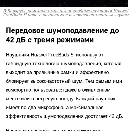
В Беларусь приехали стильные и удобные наушники Huawei
FreeBuds 5i нового поколения с высококачественным звуком
Передовое шумоподавление до
42 дБ с тремя режимами
Наушники Huawei FreeBuds 5i используют
гибридную технологию шумоподавления, которая
выходит за привычные рамки и эффективно
блокирует высокочастотный шум. Тем самым ими
комфортно пользоваться даже в оживленном
месте или в ветреную погоду. Каждый наушник
имеет по два микрофона, а максимальная
эффективность шумоподавления достигает 42 дБ.
Наушники располагают тремя режимами