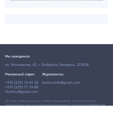
Мы находимся:
ул. Московская, 42, г. Бобруйск, Беларусь, 213826
Рекламный отдел:
Журналисты:
+375 (225) 72-01-16
komkurinfo@gmail.com
+375 (225) 77-79-88
rkomkur@gmail.com
18+ Все права защищены. Любое копирование, перепечатка или
последующее распространение информации и материалов
komkur.info
,
в том числе с использованием компьютерных средств, запрещено без
письменного разрешения редакции.