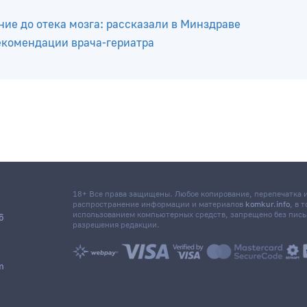
у есть ее можно не всем: узнали
нтацию матки
 уже полшкафа таких вещей. Что делать? Ситуацию
ние до отека мозга: рассказали в Минздраве
комендации врача-гериатра
18+ Все права защищены. Любое копирование, перепечатка
распространение информации и материалов
komkur.info
, в 
использованием компьютерных средств, запрещено без пис
6
разрешения редакции.