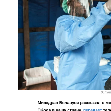
Вспышк
Минздрав Беларуси рассказал о м
Эбола в нашу страну,
передает
тел