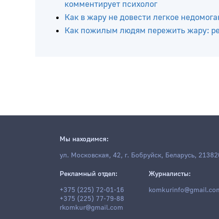
Чем полезна спаржевая фасоль и почем
В Беларуси будут проводить транспла
В примерочной нравится – дома нет. И
комментирует психолог
Как в жару не довести легкое недомога
Как пожилым людям пережить жару: ре
Мы находимся:
ул. Московская, 42, г. Бобруйск, Беларусь, 21382
Рекламный отдел:
Журналисты: