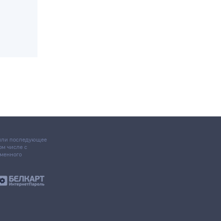
 или последующее
том числе с
ьменного