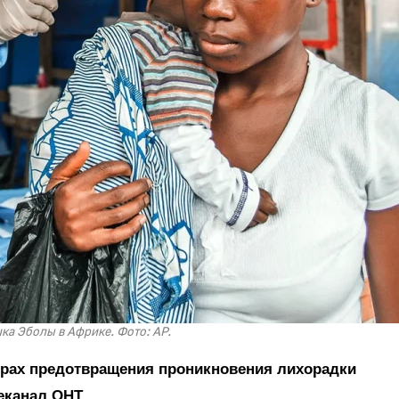
а Эболы в Африке. Фото: АР.
ерах предотвращения проникновения лихорадки
еканал ОНТ.