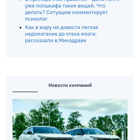
заболеваний печени
Чем полезна спаржевая фасоль и
почему есть ее можно не всем: узнали
В Беларуси будут проводить
трансплантацию матки
В примерочной нравится – дома нет. И
уже полшкафа таких вещей. Что
делать? Ситуацию комментирует
психолог
Как в жару не довести легкое
недомогание до отека мозга:
рассказали в Минздраве
Новости компаний