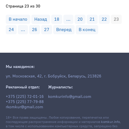
Страница 23 из 30
В начало
Назад
18
...
20
21
22
23
24
...
26
27
Вперед
В конец
Мы находимся:
ул. Московская, 42, г. Бобруйск, Беларусь, 213826
Рекламный отдел:
Журналисты:
+375 (225) 72-01-16
komkurinfo@gmail.com
+375 (225) 77-79-88
rkomkur@gmail.com
18+ Все права защищены. Любое копирование, перепечатка или
последующее распространение информации и материалов
komkur.info
,
в том числе с использованием компьютерных средств, запрещено без