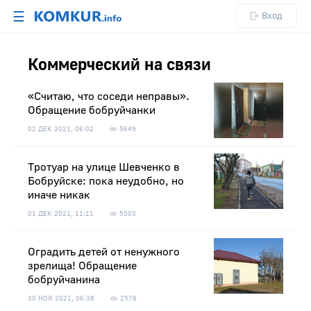
☰
Вход
Коммерческий на связи
«Считаю, что соседи неправы».
Обращение бобруйчанки
02 ДЕК 2021, 06:02
5649
Тротуар на улице Шевченко в
Бобруйске: пока неудобно, но
иначе никак
01 ДЕК 2021, 11:11
5003
Оградить детей от ненужного
зрелища! Обращение
бобруйчанина
30 НОЯ 2021, 06:38
2578