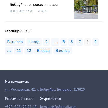
Бобруйчане просили навес
03 ОКТ 2021, 12:00
5679
Страница 8 из 71
В начало
Назад
3
...
5
6
7
8
9
...
11
12
Вперед
В конец
Мы находимся:
ул. Московская, 42, г. Бобруйск, Беларусь, 213826
Рекламный отдел:
Журналисты:
+375 (225) 72-01-16
komkurinfo@gmail.com