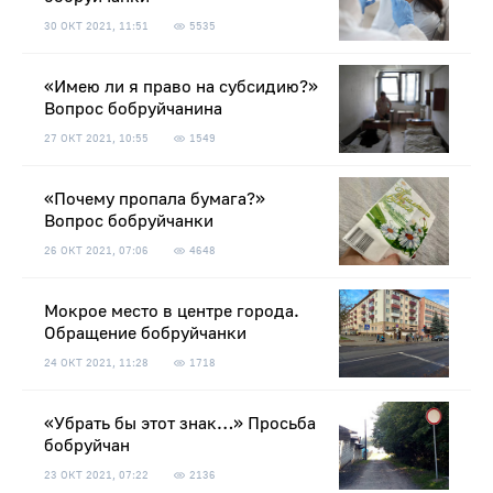
30 ОКТ 2021, 11:51
5535
«Имею ли я право на субсидию?»
Вопрос бобруйчанина
27 ОКТ 2021, 10:55
1549
«Почему пропала бумага?»
Вопрос бобруйчанки
26 ОКТ 2021, 07:06
4648
Мокрое место в центре города.
Обращение бобруйчанки
24 ОКТ 2021, 11:28
1718
«Убрать бы этот знак…» Просьба
бобруйчан
23 ОКТ 2021, 07:22
2136