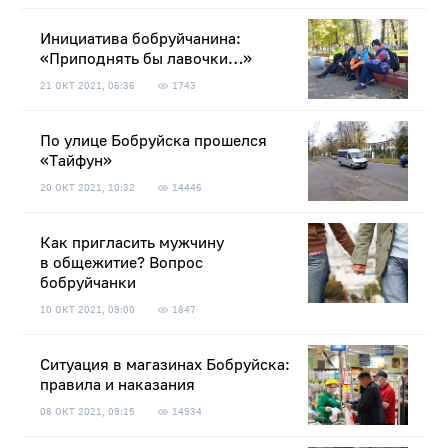
Инициатива бобруйчанина:
«Приподнять бы лавочки…»
21 ОКТ 2021, 06:36
1743
По улице Бобруйска прошелся
«Тайфун»
20 ОКТ 2021, 10:32
14446
Как пригласить мужчину
в общежитие? Вопрос
бобруйчанки
10 ОКТ 2021, 09:00
1847
Ситуация в магазинах Бобруйска:
правила и наказания
08 ОКТ 2021, 09:15
14934