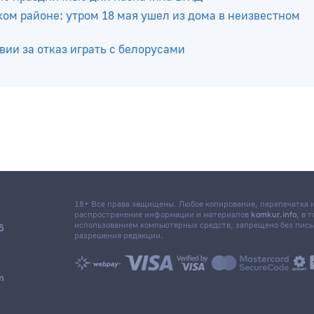
уану и оказалась на скамье подсудимых. Каким стал
кие праздничные дни назначила БЖД
ком районе: утром 18 мая ушел из дома в неизвестном
ии за отказ играть с белорусами
18+ Все права защищены. Любое копирование, перепечатка
распространение информации и материалов
komkur.info
, в 
использованием компьютерных средств, запрещено без пис
6
разрешения редакции.