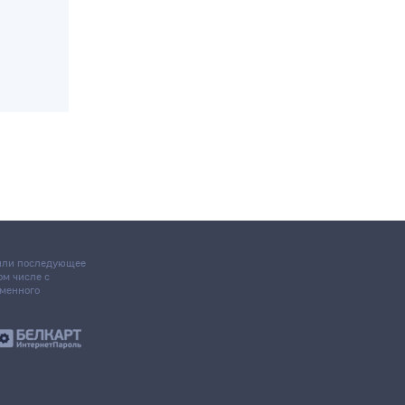
 или последующее
том числе с
ьменного