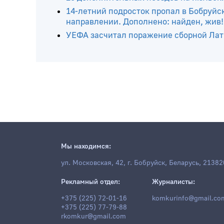
Бобруйчанка продала знакомому марих
приговор?
26 дополнительных поездов на июльс
14-летний подросток пропал в Бобруйс
направлении. Дополнено: найден, жив!
УЕФА засчитал поражение сборной Латв
Мы находимся:
ул. Московская, 42, г. Бобруйск, Беларусь, 21382
Рекламный отдел:
Журналисты: