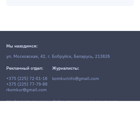
Мы находимся:
ул. Московская, 42, г. Бобруйск, Беларусь, 213826
Рекламный отдел:
Журналисты:
+375 (225) 72-01-16
komkurinfo@gmail.com
+375 (225) 77-79-88
rkomkur@gmail.com
18+ Все права защищены. Любое копирование, перепечатка или
последующее распространение информации и материалов
komkur.info
,
в том числе с использованием компьютерных средств, запрещено без
письменного разрешения редакции.