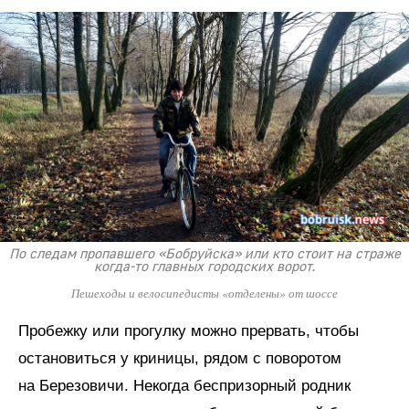
По следам пропавшего «Бобруйска» или кто стоит на страже
когда-то главных городских ворот.
Пешеходы и велосипедисты «отделены» от шоссе
Пробежку или прогулку можно прервать, чтобы
остановиться у криницы, рядом с поворотом
на Березовичи. Некогда беспризорный родник