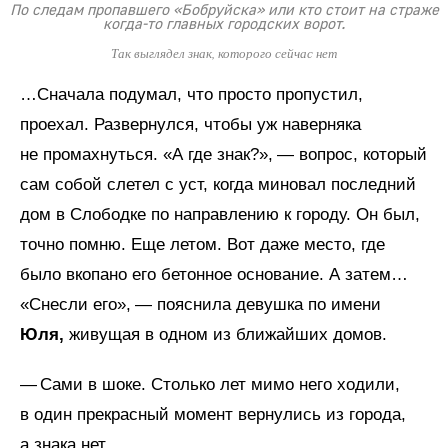
По следам пропавшего «Бобруйска» или кто стоит на страже
когда-то главных городских ворот.
Так выглядел знак, которого сейчас нет
…Сначала подумал, что просто пропустил,
проехал. Развернулся, чтобы уж наверняка
не промахнуться. «А где знак?», — вопрос, который
сам собой слетел с уст, когда миновал последний
дом в Слободке по направлению к городу. Он был,
точно помню. Еще летом. Вот даже место, где
было вкопано его бетонное основание. А затем…
«Снесли его», — пояснила девушка по имени
Юля,
живущая в одном из ближайших домов.
— Сами в шоке. Столько лет мимо него ходили,
в один прекрасный момент вернулись из города,
а знака нет.