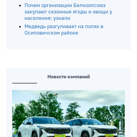
В Беларуси расширен перечень
документов для въезда в пограничную
зону
Республиканская профилактическая
акция «Мотоциклист» стартовала в
Беларуси 6 августа
Почем организации Белкоопсоюз
закупают сезонные ягоды и овощи у
населения: узнали
Медведь разгуливает на полях в
Осиповичском районе
Новости компаний