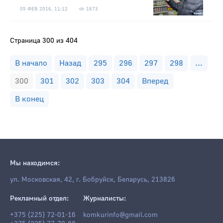
05 ФЕВ 2016, 11:12
1673
Страница 300 из 404
В начало
Назад
295
296
297
298
...
300
301
302
303
304
Вперед
В конец
Мы находимся:
ул. Московская, 42, г. Бобруйск, Беларусь, 213826
Рекламный отдел:
Журналисты:
+375 (225) 72-01-16
komkurinfo@gmail.com