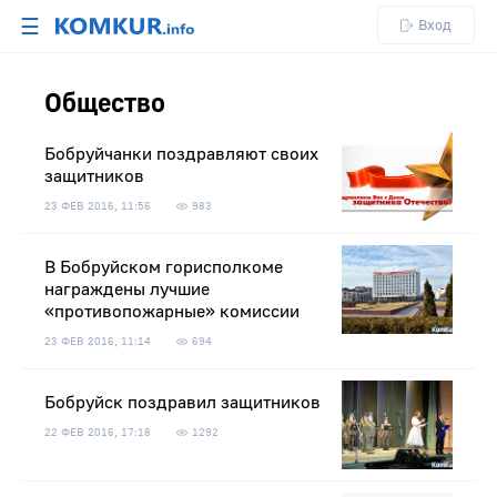
☰
Вход
Общество
Бобруйчанки поздравляют своих
защитников
23 ФЕВ 2016, 11:56
983
В Бобруйском горисполкоме
награждены лучшие
«противопожарные» комиссии
23 ФЕВ 2016, 11:14
694
Бобруйск поздравил защитников
22 ФЕВ 2016, 17:18
1292