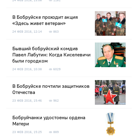
24 ФЕВ 2016, 13:06
1181
В Бобруйске проходит акция
«Здесь живет ветеран»
24 ФЕВ 2016, 12:14
863
Бывший бобруйский комдив
Павел Лабутин: Когда Киселевичи
были городком
24 ФЕВ 2016, 10:38
6029
В Бобруйске почтили защитников
Отечества
23 ФЕВ 2016, 15:46
962
Бобруйчанки удостоены ордена
Матери
23 ФЕВ 2016, 15:25
889