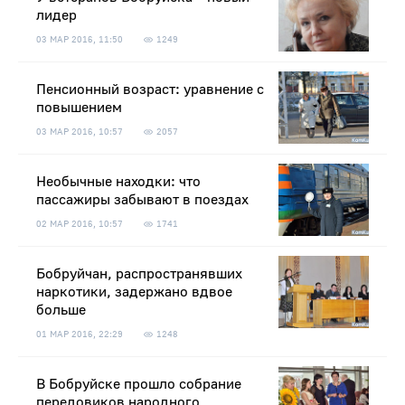
лидер
03 МАР 2016, 11:50
1249
Пенсионный возраст: уравнение с
повышением
03 МАР 2016, 10:57
2057
Необычные находки: что
пассажиры забывают в поездах
02 МАР 2016, 10:57
1741
Бобруйчан, распространявших
наркотики, задержано вдвое
больше
01 МАР 2016, 22:29
1248
В Бобруйске прошло собрание
передовиков народного