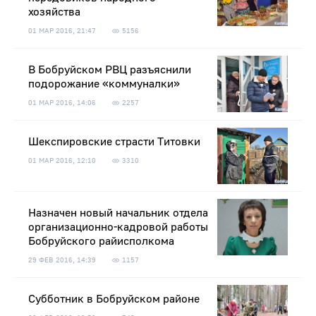
хозяйства
01 МАР 2016, 21:47
5156
В Бобруйском РВЦ разъяснили
подорожание «коммуналки»
01 МАР 2016, 14:06
2257
Шекспировские страсти Титовки
01 МАР 2016, 12:10
3310
Назначен новый начальник отдела
организационно-кадровой работы
Бобруйского райисполкома
29 ФЕВ 2016, 14:39
1157
Субботник в Бобруйском районе