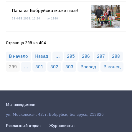
Папа из Бобруйска может все!
23 ФЕВ 2016, 12:24
1660
Страница 299 из 404
В начало
Назад
...
295
296
297
298
299
...
301
302
303
Вперед
В конец
Мы находимся:
ул. Московская, 42, г. Бобруйск, Беларусь, 213826
Рекламный отдел:
Журналисты: