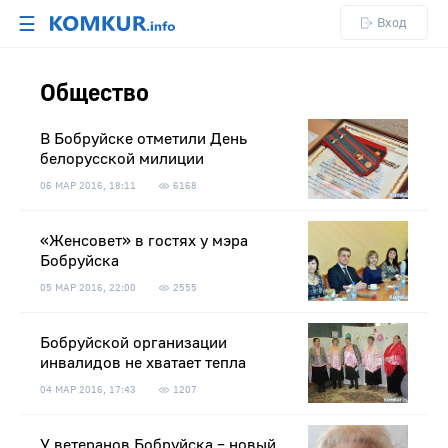
☰
Вход
Общество
В Бобруйске отметили День
белорусской милиции
06 МАР 2016, 18:11
6168
«Женсовет» в гостях у мэра
Бобруйска
05 МАР 2016, 22:00
2555
Бобруйской организации
инвалидов не хватает тепла
04 МАР 2016, 17:43
1207
У ветеранов Бобруйска – новый