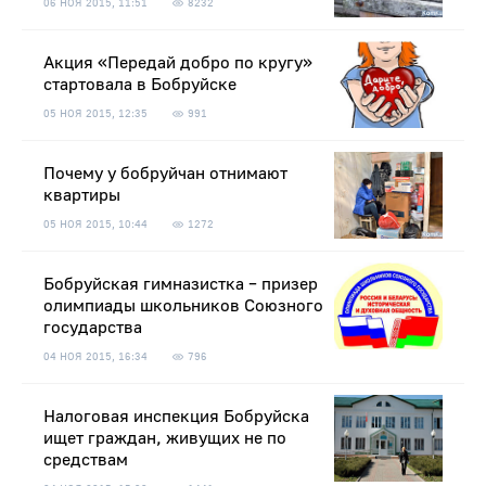
06 НОЯ 2015, 11:51
8232
Акция «Передай добро по кругу»
стартовала в Бобруйске
05 НОЯ 2015, 12:35
991
Почему у бобруйчан отнимают
квартиры
05 НОЯ 2015, 10:44
1272
Бобруйская гимназистка – призер
олимпиады школьников Союзного
государства
04 НОЯ 2015, 16:34
796
Налоговая инспекция Бобруйска
ищет граждан, живущих не по
средствам