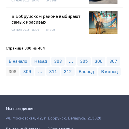
03 НОЯ 2015, 10:40
2146
В Бобруйском районе выбирают
самых красивых
02 НОЯ 2015, 16:09
860
Страница 308 из 404
В начало
Назад
303
...
305
306
307
308
309
...
311
312
Вперед
В конец
Мы находимся:
ул. Московская, 42, г. Бобруйск, Беларусь, 213826