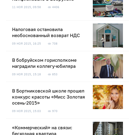
11 НОЯ 2015, 09:58
4406
Налоговая остановила
необоснованный возврат НДС
09 НОЯ 2015, 16:25
708
В бобруйском горисполкоме
наградили коллегу-юбиляра
09 НОЯ 2015, 15:18
853
В Бортниковской школе прошел
конкурс красоты «Мисс Золотая
осень-2015»
09 НОЯ 2015, 15:03
970
«Коммерческий» на связи:
бесхозная квартира