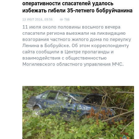
оперативности спасателей удалось
избежать гибели 35-летнего бобруйчанина
13 ИЮЛ 2016, 09:56
786
11 июля около половины восьмого вечера
спасатели региона выезжали на ликвидацию
возгорания частного жилого дома по переулку
Ленина в Бобруйске. Об этом корреспонденту
сайта сообщили в Центре пропаганды и
взаимодействия с общественностью
Могилевского областного управления МЧС.