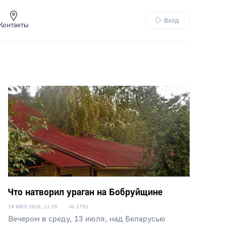
Вход
Контакты
Что натворил ураган на Бобруйщине
14 ИЮЛ 2016, 11:35
1791
Вечером в среду, 13 июля, над Беларусью