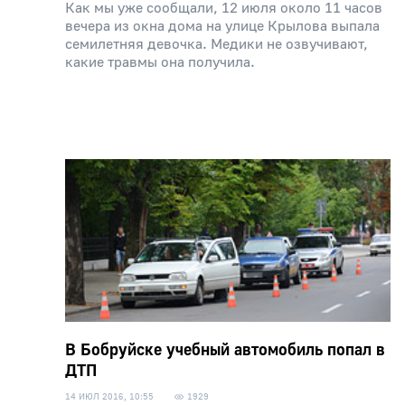
Как мы уже сообщали, 12 июля около 11 часов
вечера из окна дома на улице Крылова выпала
семилетняя девочка. Медики не озвучивают,
какие травмы она получила.
В Бобруйске учебный автомобиль попал в
ДТП
14 ИЮЛ 2016, 10:55
1929