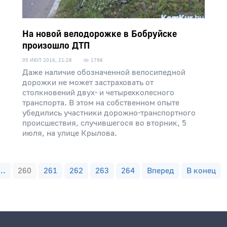
На новой велодорожке в Бобруйске
произошло ДТП
05 ИЮЛ 2016, 21:28
1798
Даже наличие обозначенной велосипедной
дорожки не может застраховать от
столкновений двух- и четырехколесного
транспорта. В этом на собственном опыте
убедились участники дорожно-транспортного
происшествия, случившегося во вторник, 5
июля, на улице Крылова.
...
260
261
262
263
264
Вперед
В конец