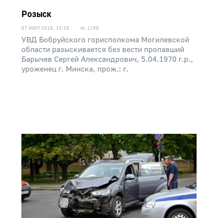
Розыск
07 ИЮЛ 2016, 15:19
1199
УВД Бобруйского горисполкома Могилевской
области разыскивается без вести пропавший
Барычев Сергей Александрович, 5.04.1970 г.р.,
уроженец г. Минска, прож.: г.