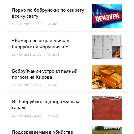
Порно по-бобруйски: по секрету
всему свету
12 ИЮН 2018, 17:36
4653
«Камера несохранения» в
бобруйской «Брусничке»
12 ИЮН 2018, 17:00
2878
Бобруйчанин устроил пьяный
погром на Кирова
12 ИЮН 2018, 12:21
1435
Из бобруйского двора «ушел»
гараж
12 ИЮН 2018, 12:10
1337
Подозреваемый в убийстве