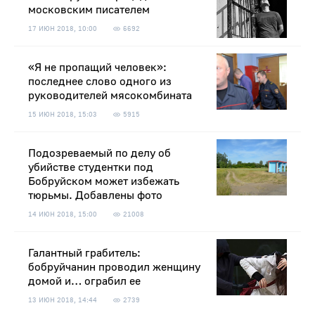
московским писателем
17 ИЮН 2018, 10:00
6692
«Я не пропащий человек»:
последнее слово одного из
руководителей мясокомбината
15 ИЮН 2018, 15:03
5915
Подозреваемый по делу об
убийстве студентки под
Бобруйском может избежать
тюрьмы. Добавлены фото
14 ИЮН 2018, 15:00
21008
Галантный грабитель:
бобруйчанин проводил женщину
домой и… ограбил ее
13 ИЮН 2018, 14:44
2739