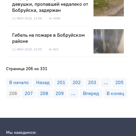
девушки, пропавшей недалеко от
Бобруйска, задержан
11 ИЮН 2018, 12:58
4396
Гибель на пожаре в Бобруйском
районе
11 ИЮН 2018, 10:55
922
Страница 206 из 331
В начало
Назад
201
202
203
...
205
206
207
208
209
...
Вперед
В конец
Мы находимся: