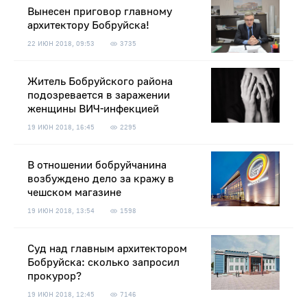
Вынесен приговор главному
архитектору Бобруйска!
22 ИЮН 2018, 09:53
3735
Житель Бобруйского района
подозревается в заражении
женщины ВИЧ-инфекцией
19 ИЮН 2018, 16:45
2295
В отношении бобруйчанина
возбуждено дело за кражу в
чешском магазине
19 ИЮН 2018, 13:54
1598
Суд над главным архитектором
Бобруйска: сколько запросил
прокурор?
19 ИЮН 2018, 12:45
7146