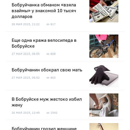
Бобруйчанка обманом «взяла
взаймы» у знакомой 10 тысяч
долларов
28 МАЯ 2015, 11:22
817
Еще одна кража велосипеда в
Бобруйске
27 МАЯ 2015, 06:55
808
Бобруйчанин обокрал свою мать
27 МАЯ 2015, 06:52
863
В Бобруйске муж жестоко избил
жену
26 МАЯ 2015, 12:49
1542
Бобруйчанин грозил женщине