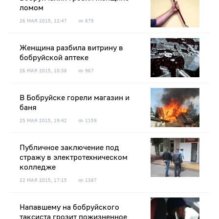
ломом
26 МАЯ 2015, 12:47
875
Женщина разбила витрину в
бобруйской аптеке
26 МАЯ 2015, 10:38
967
В Бобруйске горели магазин и
баня
25 МАЯ 2015, 19:42
1159
Публичное заключение под
стражу в электротехническом
колледже
22 МАЯ 2015, 17:15
1387
Напавшему на бобруйского
таксиста грозит пожизненное