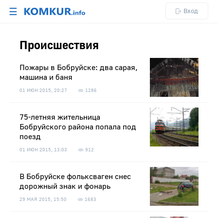
☰
Вход
Происшествия
Пожары в Бобруйске: два сарая,
машина и баня
01 ИЮН 2015, 20:27
1286
75-летняя жительница
Бобруйского района попала под
поезд
01 ИЮН 2015, 13:03
912
В Бобруйске фольксваген снес
дорожный знак и фонарь
29 МАЯ 2015, 15:50
1683