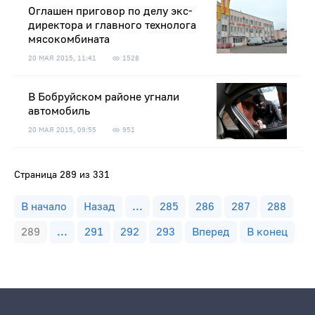
Оглашен приговор по делу экс-
директора и главного технолога
мясокомбината
20 МАЯ 2015, 11:41
1528
В Бобруйском районе угнали
автомобиль
20 МАЯ 2015, 09:55
951
Страница 289 из 331
В начало
Назад
...
285
286
287
288
289
...
291
292
293
Вперед
В конец