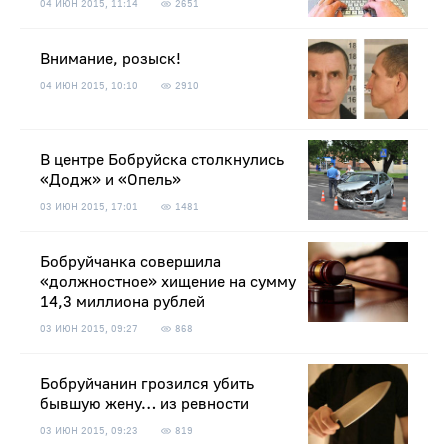
04 ИЮН 2015, 11:14
2651
Внимание, розыск!
04 ИЮН 2015, 10:10
2910
В центре Бобруйска столкнулись
«Додж» и «Опель»
03 ИЮН 2015, 17:01
1481
Бобруйчанка совершила
«должностное» хищение на сумму
14,3 миллиона рублей
03 ИЮН 2015, 09:27
868
Бобруйчанин грозился убить
бывшую жену… из ревности
03 ИЮН 2015, 09:23
819