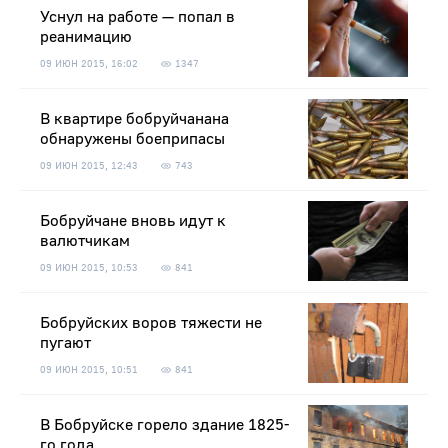
Уснул на работе — попал в
реанимацию
09 ИЮН 2015, 16:02
1347
В квартире бобруйчанана
обнаружены боеприпасы
09 ИЮН 2015, 12:43
743
Бобруйчане вновь идут к
валютчикам
09 ИЮН 2015, 10:53
841
Бобруйских воров тяжести не
пугают
09 ИЮН 2015, 10:51
841
В Бобруйске горело здание 1825-
го года