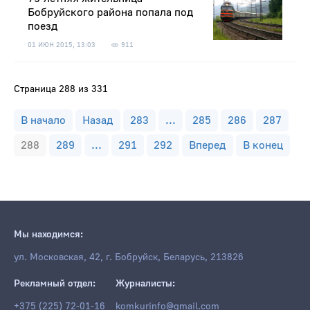
Бобруйского района попала под
поезд
01 ИЮН 2015, 13:03
911
Страница 288 из 331
В начало
Назад
283
...
285
286
287
288
289
...
291
292
Вперед
В конец
Мы находимся:
ул. Московская, 42, г. Бобруйск, Беларусь, 213826
Рекламный отдел:
Журналисты:
+375 (225) 72-01-16
komkurinfo@gmail.com