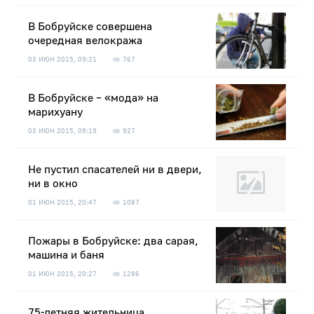
В Бобруйске совершена
очередная велокража
03 ИЮН 2015, 09:21
767
В Бобруйске – «мода» на
марихуану
03 ИЮН 2015, 09:19
927
Не пустил спасателей ни в двери,
ни в окно
01 ИЮН 2015, 20:47
1087
Пожары в Бобруйске: два сарая,
машина и баня
01 ИЮН 2015, 20:27
1286
75-летняя жительница