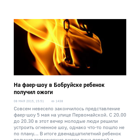
На фаер-шоу в Бобруйске ребенок
получил ожоги
08 МАЯ 2015, 15:51
1438
Совсем невесело закончилось представление
фаер-шоу 5 мая на улице Первомайской. С 20.00
до 20.30 в этот вечер молодые люди решили
устроить огненное шоу, однако что-то пошло не
по плану… В итоге двенадцатилетний ребенок