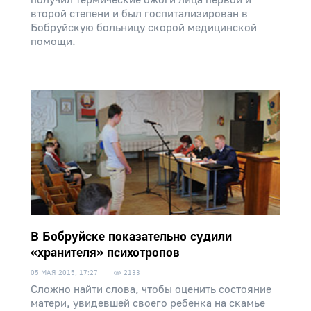
получил термические ожоги лица первой и
второй степени и был госпитализирован в
Бобруйскую больницу скорой медицинской
помощи.
В Бобруйске показательно судили
«хранителя» психотропов
05 МАЯ 2015, 17:27
2133
Сложно найти слова, чтобы оценить состояние
матери, увидевшей своего ребенка на скамье