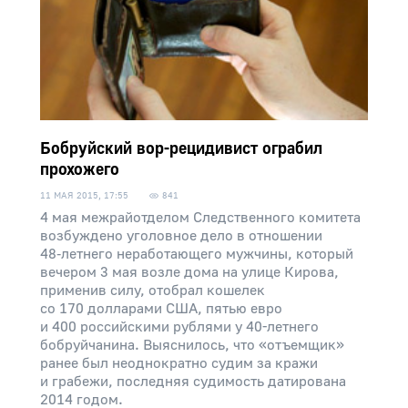
Бобруйский вор-рецидивист ограбил
прохожего
11 МАЯ 2015, 17:55
841
4 мая межрайотделом Следственного комитета
возбуждено уголовное дело в отношении
48‑летнего неработающего мужчины, который
вечером 3 мая возле дома на улице Кирова,
применив силу, отобрал кошелек
со 170 долларами США, пятью евро
и 400 российскими рублями у 40-летнего
бобруйчанина. Выяснилось, что «отъемщик»
ранее был неоднократно судим за кражи
и грабежи, последняя судимость датирована
2014 годом.