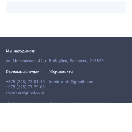
Мы находимся:
ул. Московская, 42, г. Бобруйск, Беларусь, 213826
Рекламный отдел:
Журналисты:
+375 (225) 72-01-16
komkurinfo@gmail.com
+375 (225) 77-79-88
rkomkur@gmail.com
18+ Все права защищены. Любое копирование, перепечатка или
последующее распространение информации и материалов
komkur.info
,
в том числе с использованием компьютерных средств, запрещено без
письменного разрешения редакции.