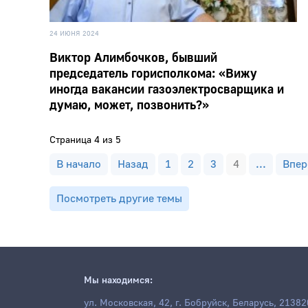
24 ИЮНЯ 2024
Виктор Алимбочков, бывший
председатель горисполкома: «Вижу
иногда вакансии газоэлектросварщика и
думаю, может, позвонить?»
Страница 4 из 5
В начало
Назад
1
2
3
4
...
Впер
Посмотреть другие темы
Мы находимся:
ул. Московская, 42, г. Бобруйск, Беларусь, 21382