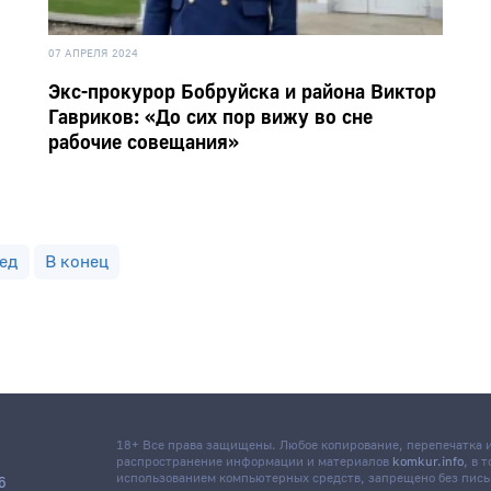
07 АПРЕЛЯ 2024
Экс-прокурор Бобруйска и района Виктор
Гавриков: «До сих пор вижу во сне
рабочие совещания»
ед
В конец
18+ Все права защищены. Любое копирование, перепечатка
распространение информации и материалов
komkur.info
, в 
использованием компьютерных средств, запрещено без пис
6