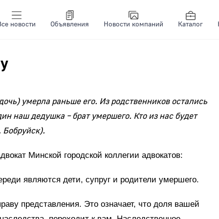
Все новости
Объявления
Новости компаний
Каталог
ну
 дочь) умерла раньше его. Из родственников остались
один наш дедушка – брат умершего. Кто из нас будет
. Бобруйск).
адвокат Минской городской коллегии адвокатов:
ереди являются дети, супруг и родители умершего.
раву представления. Это означает, что доля вашей
 наследства, переходит к вам. Наследственное