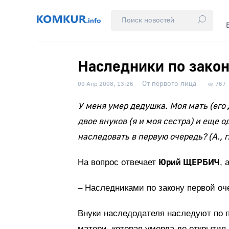
Наследники по зако
От первого лица
09 Апр 2008, 13:26
767
У меня умер дедушка. Моя мать (его
двое внуков (я и моя сестра) и еще 
наследовать в первую очередь? (А., г
Юрий ЩЕРБИЧ
На вопрос отвечает
, 
– Наследниками по закону первой оч
Внуки наследодателя наследуют по п
матери, которая умерла до открытия