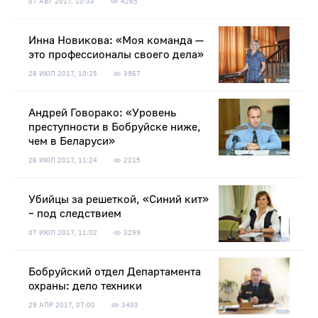
07 АВГ 2017, 10:33
4285
Инна Новикова: «Моя команда —
это профессионалы своего дела»
28 ИЮЛ 2017, 10:35
3967
Андрей Говорако: «Уровень
преступности в Бобруйске ниже,
чем в Беларуси»
26 ИЮЛ 2017, 11:24
2215
Убийцы за решеткой, «Синий кит»
– под следствием
07 ИЮЛ 2017, 11:02
3299
Бобруйский отдел Департамента
охраны: дело техники
29 АПР 2017, 07:00
3403