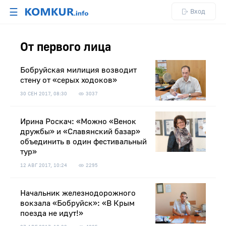
☰
Вход
От первого лица
Бобруйская милиция возводит
стену от «серых ходоков»
30 СЕН 2017, 08:30
3037
Ирина Роскач: «Можно «Венок
дружбы» и «Славянский базар»
объединить в один фестивальный
тур»
12 АВГ 2017, 10:24
2295
Начальник железнодорожного
вокзала «Бобруйск»: «В Крым
поезда не идут!»