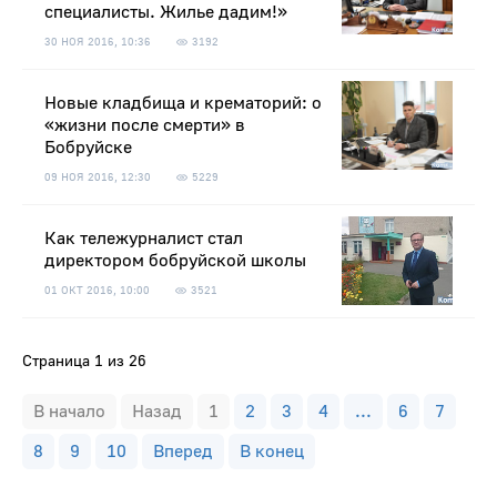
специалисты. Жилье дадим!»
30 НОЯ 2016, 10:36
3192
Новые кладбища и крематорий: о
«жизни после смерти» в
Бобруйске
09 НОЯ 2016, 12:30
5229
Как тележурналист стал
директором бобруйской школы
01 ОКТ 2016, 10:00
3521
Страница 1 из 26
В начало
Назад
1
2
3
4
...
6
7
8
9
10
Вперед
В конец