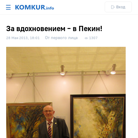
☰
Вход
За вдохновением – в Пекин!
От первого лица
28 Мая 2013, 18:01
1307