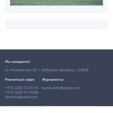
Мы находимся:
ул. Московская, 42, г. Бобруйск, Беларусь, 213826
Рекламный отдел:
Журналисты:
+375 (225) 72-01-16
komkurinfo@gmail.com
+375 (225) 77-79-88
rkomkur@gmail.com
18+ Все права защищены. Любое копирование, перепечатка или
последующее распространение информации и материалов
komkur.info
,